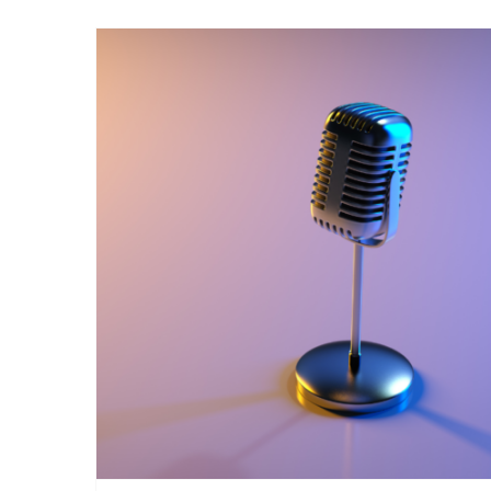
Entré sur la scène •
pharmacies et réseaux
sociaux