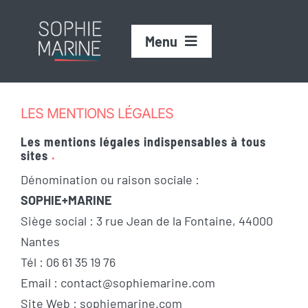
Passer
au
Menu
contenu
MES SERVICES
LES MENTIONS LÉGALES
Les mentions légales indispensables à tous
MON ACTUALITÉ
sites
.
Dénomination ou raison sociale :
PROJETS RÉALISÉS
SOPHIE+MARINE
Siège social : 3 rue Jean de la Fontaine, 44000
ON EN PARLE ?
Nantes
Tél : 06 61 35 19 76
Email :
contact@sophiemarine.com
Site Web :
sophiemarine.com