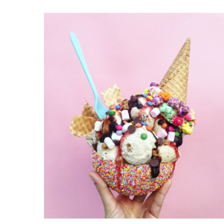
Le chaud et le froid sont
faits pour s’entendre •
newsletters glacées