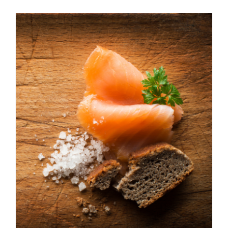
Straight masterpieces •
saumon et caviar sur les
réseaux