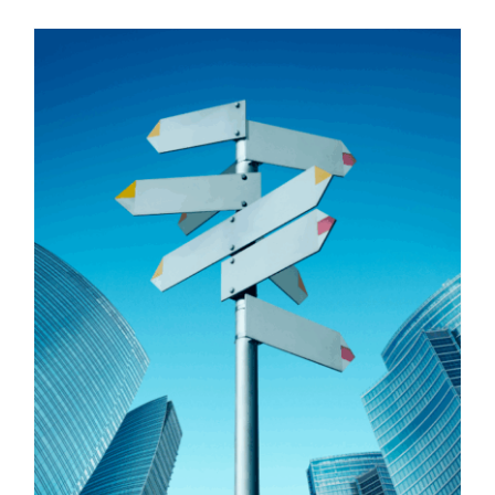
J’aurais voulu faire ci,
j’aurais voulu faire ça • site
boosté pour orienter les ados
!